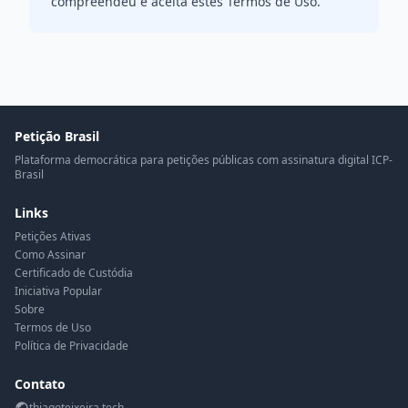
compreendeu e aceita estes Termos de Uso.
Petição Brasil
Plataforma democrática para petições públicas com assinatura digital ICP-
Brasil
Links
Petições Ativas
Como Assinar
Certificado de Custódia
Iniciativa Popular
Sobre
Termos de Uso
Política de Privacidade
Contato
thiagoteixeira.tech