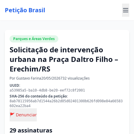
Petição Brasil
Parques e Áreas Verdes
Solicitação de intervenção
urbana na Praça Daltro Filho –
Erechim/RS
Por Gustavo Farina
20/05/2026
732 visualizações
UUID:
a53985a5-ba10-4db8-be20-eef72c8f2001
SHA-256 do conteúdo da petição:
8ab78115956ab7d1544a26b2d05d02401300b626fd098e84a66583
602ea22ba4
🚩 Denunciar
29 assinaturas