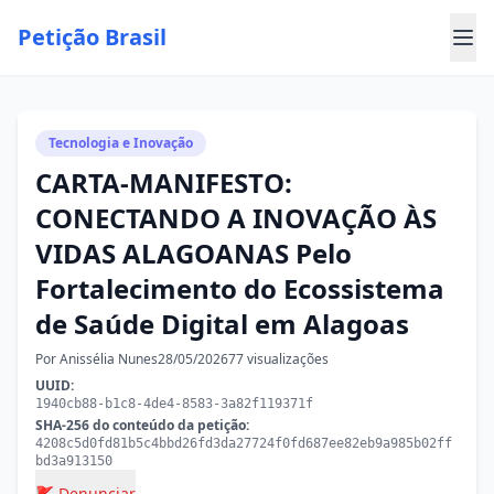
Petição Brasil
Tecnologia e Inovação
CARTA-MANIFESTO:
CONECTANDO A INOVAÇÃO ÀS
VIDAS ALAGOANAS Pelo
Fortalecimento do Ecossistema
de Saúde Digital em Alagoas
Por Anissélia Nunes
28/05/2026
77 visualizações
UUID:
1940cb88-b1c8-4de4-8583-3a82f119371f
SHA-256 do conteúdo da petição:
4208c5d0fd81b5c4bbd26fd3da27724f0fd687ee82eb9a985b02ff
bd3a913150
🚩 Denunciar