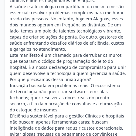
clínicas e líderes hospitalares de Alagoas.
A saúde e a tecnologia compartilham da mesma missão
essencial: resolver problemas complexos para melhorar
a vida das pessoas. No entanto, hoje em Alagoas, esses
dois mundos operam em frequências distintas. De um
lado, temos um polo de talentos tecnológicos vibrante,
capaz de criar soluções de ponta. Do outro, gestores de
saúde enfrentando desafios diários de eficiência, custos
e gargalos no atendimento.
Este manifesto é um chamado para derrubar os muros
que separam o código de programação do leito do
hospital. É a nossa declaração de compromisso para unir
quem desenvolve a tecnologia a quem gerencia a saúde.
Por que precisamos dessa união agora?
Inovação baseada em problemas reais: O ecossistema
de tecnologia não quer criar softwares em salas
fechadas; quer resolver as dores reais do pronto-
socorro, a fila da marcação de consultas e a otimização
do estoque de insumos.
Eficiência sustentável para a gestão: Clínicas e hospitais
não buscam apenas ferramentas caras; buscam
inteligência de dados para reduzir custos operacionais,
evitar glosas (recusas de pagamento de convênios) e